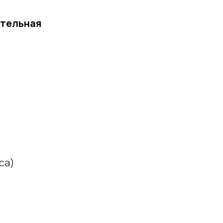
ательная
са)