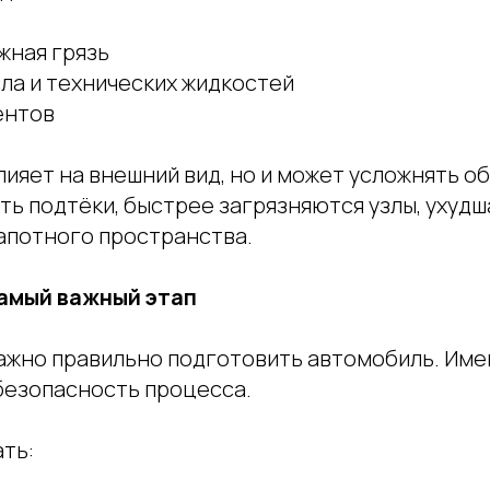
жная грязь
ла и технических жидкостей
ентов
лияет на внешний вид, но и может усложнять о
ть подтёки, быстрее загрязняются узлы, ухуд
апотного пространства.
самый важный этап
ажно правильно подготовить автомобиль. Име
безопасность процесса.
ть: