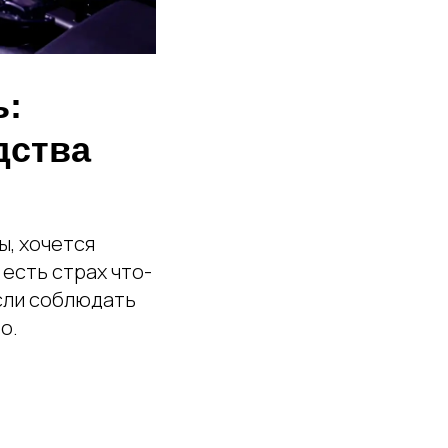
ь:
дства
ы, хочется
 есть страх что-
если соблюдать
о.