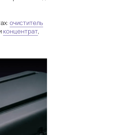
тах:
очиститель
и
концентрат
,