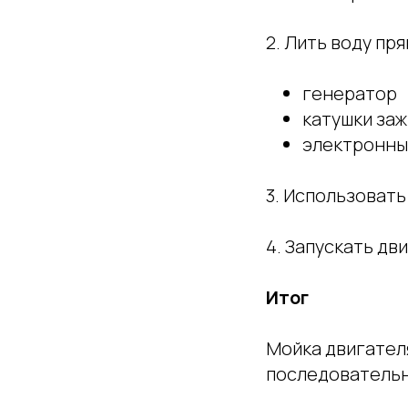
2. Лить воду пря
генератор
катушки за
электронны
3. Использоват
4. Запускать дв
Итог
Мойка двигателя
последовательн