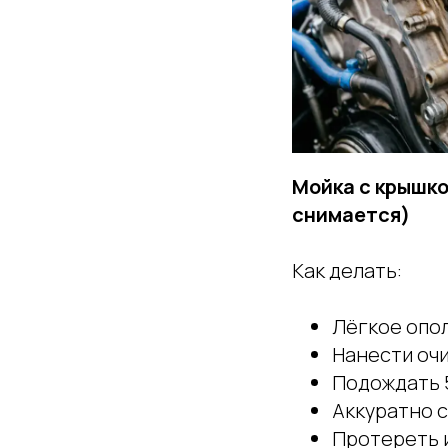
Мойка с крышко
снимается)
Как делать:
Лёгкое опол
Нанести оч
Подождать 
Аккуратно 
Протереть 