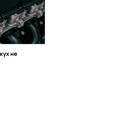
жух не