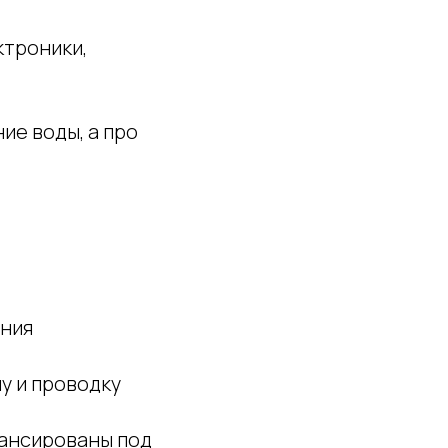
ктроники,
ие воды, а про
ения
у и проводку
лансированы под