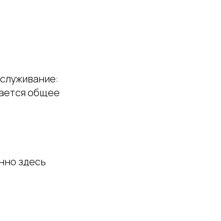
бслуживание:
шается общее
нно здесь