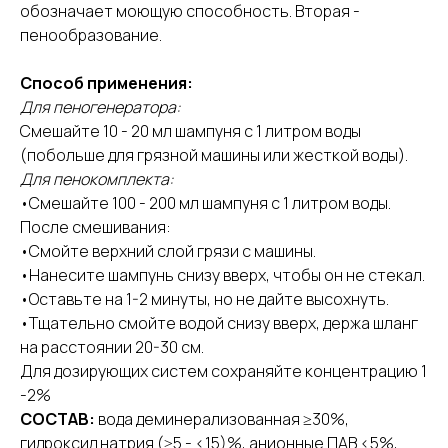
обозначает моющую способность. Вторая -
пенообразование.
Способ применения:
Для пеногенератора:
Смешайте 10 - 20 мл шампуня с 1 литром воды
(побольше для грязной машины или жесткой воды).
Для пенокомплекта:
•Смешайте 100 - 200 мл шампуня с 1 литром воды.
После смешивания:
•Смойте верхний слой грязи с машины.
•Нанесите шампунь снизу вверх, чтобы он не стекал.
•Оставьте на 1-2 минуты, но не дайте высохнуть.
•Тщательно смойте водой снизу вверх, держа шланг
на расстоянии 20-30 см.
Для дозирующих систем сохраняйте концентрацию 1
-2%
СОСТАВ:
вода деминерализованная ≥30%,
гидроксид натрия (≥5 - <15)%, анионные ПАВ <5%,