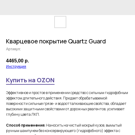
Кварцевое покрытие Quartz Guard
Артикул:
4465,00
р.
Инструкция
Купить на OZON
Эффективное и простое в применении средство с сильным гидрофобным
эффектом длительного действия. Придает обрабатываемой
поверхности сильные грязе- и водоотталкивающие свойства, обладает
высокими защитными свойствами от дорожных реагентов, усиливает
глубину цвета ЛКП.
Способ применения:
Наносить на чистый мокрый кузов, вымытый
ручным шампунем без консервирующего (гидрофобного) эффекта с