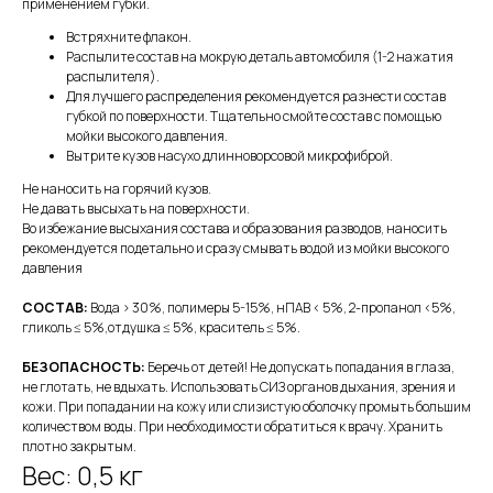
применением губки.
Встряхните флакон.
Распылите состав на мокрую деталь автомобиля (1-2 нажатия
распылителя).
Для лучшего распределения рекомендуется разнести состав
губкой по поверхности. Тщательно смойте состав с помощью
мойки высокого давления.
Вытрите кузов насухо длинноворсовой микрофиброй.
Не наносить на горячий кузов.
Не давать высыхать на поверхности.
Во избежание высыхания состава и образования разводов, наносить
рекомендуется подетально и сразу смывать водой из мойки высокого
давления
СОСТАВ:
Вода > 30%, полимеры 5-15%, нПАВ < 5%, 2-пропанол <5%,
гликоль ≤ 5%,отдушка ≤ 5%, краситель ≤ 5%.
БЕЗОПАСНОСТЬ:
Беречь от детей! Не допускать попадания в глаза,
не глотать, не вдыхать. Использовать СИЗ органов дыхания, зрения и
кожи. При попадании на кожу или слизистую оболочку промыть большим
количеством воды. При необходимости обратиться к врачу. Хранить
плотно закрытым.
Вес: 0,5 кг